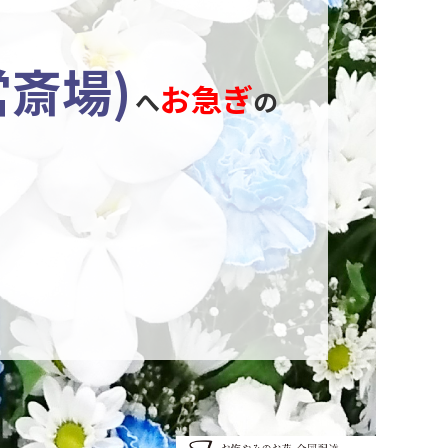
斎場)
お急ぎ
へ
の