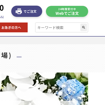
0
24時間受付中
でご注文
Webでご注文
み)
お急ぎの方へ
search
場)