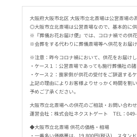
大阪府大阪市北区 大阪市立北斎場は公営斎場の
◎大阪市立北斎場は公営斎場なので、基本的に供
※『葬儀お花お届け便』では、コロナ禍での供花
※会葬をする代わりに葬儀斎場等へ供花をお届け
※注意：昨今コロナ禍において、供花をお届けし
・ケース１：公営斎場であっても施行葬儀社の諸
・ケース２：喪家側が供花の受付をご辞退するケ
上記の理由によりお客様よりせっかく時間を割い
予めご了承ください。
大阪市立北斎場への供花のご相談・お問い合わ
運営会社：株式会社ネクストゲート TEL：049-268
◆大阪市立北斎場 供花の価格・相場
・一番多い価格帯は、19,800円(税込) スタンド