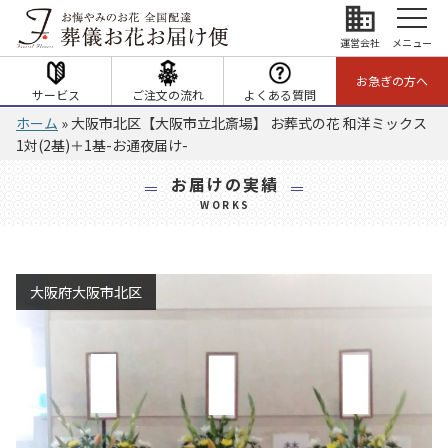
business
運営会社
メニュー
お急ぎの方へ
サービス
ご注文の流れ
よくある質問
ホーム
»
大阪市北区【大阪市立北斎場】 お葬式の花 和洋ミックス
1対(2基)＋1基-お通夜届け-
お届けの実績
WORKS
大阪府大阪市北区