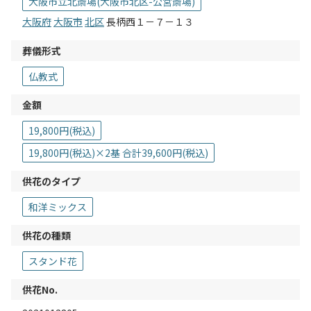
大阪市立北斎場(大阪市北区-公営斎場)
大阪府
大阪市
北区
長柄西１－７－１３
葬儀形式
仏教式
金額
19,800円(税込)
19,800円(税込)×2基 合計39,600円(税込)
供花のタイプ
和洋ミックス
供花の種類
スタンド花
供花No.