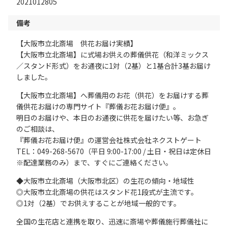
2021012805
備考
【大阪市立北斎場 供花お届け実績】
【大阪市立北斎場】に式場お供えの葬儀供花（和洋ミックス
／スタンド形式）をお通夜に1対（2基）と1基合計3基お届け
しました。
【大阪市立北斎場】へ葬儀用のお花（供花）をお届けする葬
儀供花お届けの専門サイト『葬儀お花お届け便』。
明日のお届けや、本日のお通夜に供花を届けたい等、お急ぎ
のご相談は、
『葬儀お花お届け便』の運営会社株式会社ネクストゲート
TEL：049-268-5670（平日 9:00-17:00 / 土日・祝日は定休日
※配達業務のみ）まで、すぐにご連絡ください。
◆大阪市立北斎場（大阪市北区）の生花の傾向・地域性
◎大阪市立北斎場の供花はスタンド花1段式が主流です。
◎1対（2基）でお供えすることが地域一般的です。
全国の生花店と連携を取り、迅速に斎場や葬儀施行葬儀社に