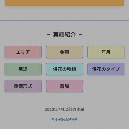
実績紹介
エリア
金額
年月
用途
供花の種類
供花のタイプ
葬儀形式
斎場
2020年7月以前の実績
年月毎祝花配達実績