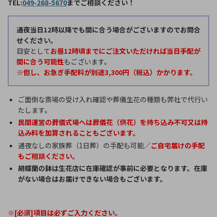
TEL:
049-268-5670
までご相談ください！
通夜当日12時以降でも間に合う場合がございますのでお問合
せください。
目安として
お昼12時頃までにご注文いただければ当日手配が
間に合う可能性
もございます。
※但し、お急ぎ手配料が別途3,300円（税込）かかります。
ご面倒な斎場の受け入れ確認や葬儀生花の種類も弊社で代行い
たします。
民間運営の葬儀式場へは葬儀花（供花）を持ち込み不可又は持
込み料を加算されることもございます。
通夜なしの家族葬（1日葬）の手配も可能／
ご自宅届けの手配
もご相談ください。
胡蝶蘭の鉢は生花店に在庫確認が事前に必要となります。在庫
がない場合はお届けできない場合もございます。
※[必須]項目は必ずご入力ください。