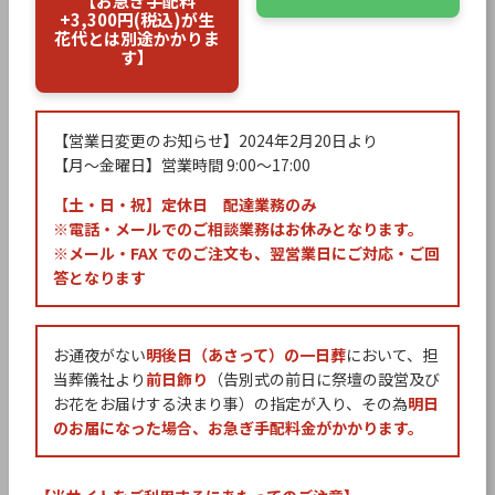
【お急ぎ手配料
+3,300円(税込)が生
花代とは別途かかりま
す】
会社名
【営業日変更のお知らせ】2024年2月20日より
【月〜金曜日】営業時間 9:00〜17:00
ご注文者様が法人・組織・団体の場合はご記入ください。
部署・役職名もご記入ください。
【土・日・祝】定休日 配達業務のみ
※電話・メールでのご相談業務はお休みとなります。
郵便番号
※メール・FAX でのご注文も、翌営業日にご対応・ご回
答となります
自動で住所が入力されます
住所
必須
お通夜がない
明後日（あさって）の一日葬
において、担
当葬儀社より
前日飾り
（告別式の前日に祭壇の設営及び
お花をお届けする決まり事）の指定が入り、その為
明日
のお届になった場合、お急ぎ手配料金がかかります。
都道府県名からご記入ください。
電話番号（１）
（緊急時用）
必須