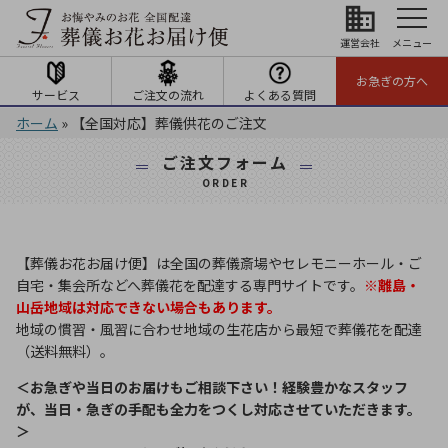
business
運営会社
メニュー
お急ぎの方へ
サービス
ご注文の流れ
よくある質問
ホーム
»
【全国対応】葬儀供花のご注文
ご注文フォーム
ORDER
【葬儀お花お届け便】は全国の葬儀斎場やセレモニーホール・ご
自宅・集会所などへ葬儀花を配達する専門サイトです。
※離島・
山岳地域は対応できない場合もあります。
地域の慣習・風習に合わせ地域の生花店から最短で葬儀花を配達
（送料無料）。
＜お急ぎや当日のお届けもご相談下さい！経験豊かなスタッフ
が、当日・急ぎの手配も全力をつくし対応させていただきます。
＞