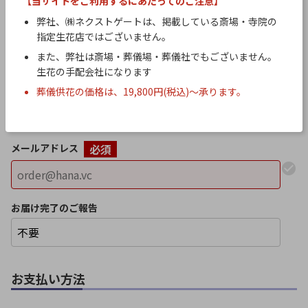
【当サイトをご利用するにあたってのご注意】
弊社、㈱ネクストゲートは、掲載している斎場・寺院の
日中ご連絡がつきやすい電話番号をご記入ください。
指定生花店ではございません。
ご注文後、弊社より確認のお電話をします。
また、弊社は斎場・葬儀場・葬儀社でもございません。
生花の手配会社になります
電話番号（２）
葬儀供花の価格は、19,800円(税込)～承ります。
上記以外の連絡先をご記入ください。
メールアドレス
必須
お届け完了のご報告
お支払い方法