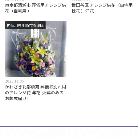
東京都清瀬市 葬儀用アレンジ供
世田谷区 アレンジ供花（自宅用
花（自宅用 ）
枕花 ）洋花
神奈川県川崎市高津区
2020.11.05
かわさき北部斎苑 葬儀お別れ用
のアレンジ花 洋花-火葬のみの
お葬式届け-