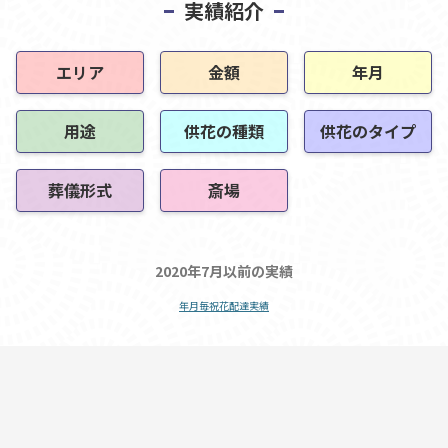
実績紹介
エリア
金額
年月
用途
供花の種類
供花のタイプ
葬儀形式
斎場
2020年7月以前の実績
年月毎祝花配達実績