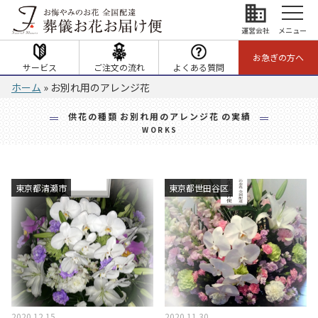
business
運営会社
メニュー
お急ぎの方へ
サービス
ご注文の流れ
よくある質問
ホーム
»
お別れ用のアレンジ花
供花の種類
お別れ用のアレンジ花
の実績
WORKS
東京都清瀬市
東京都世田谷区
2020.12.15
2020.11.30