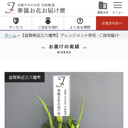
business
運営会社
メニュー
お急ぎの方へ
サービス
ご注文の流れ
よくある質問
ホーム
»
【滋賀県近江八幡市】アレンジメント供花 -ご自宅届け-
お届けの実績
WORKS
滋賀県近江八幡市