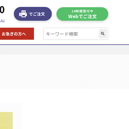
0
24時間受付中
でご注文
Webでご注文
み)
お急ぎの方へ
search