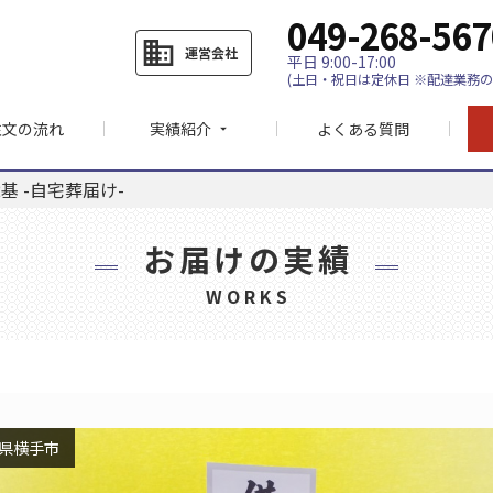
049-268-567
business
運営会社
平日 9:00-17:00
(土日・祝日は定休日 ※配達業務の
注文の流れ
実績紹介
よくある質問
arrow_drop_down
 -自宅葬届け-
お届けの実績
WORKS
県横手市