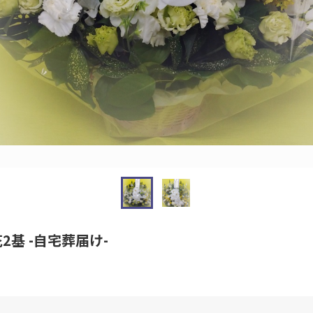
基 -自宅葬届け-