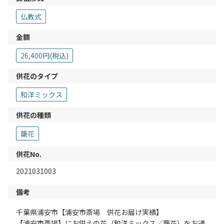
仏教式
金額
26,400円(税込)
供花のタイプ
和洋ミックス
供花の種類
籠花
供花No.
2021031003
備考
千葉県浦安市【浦安市斎場 供花お届け実績】
【浦安市斎場】にお供えの花（和洋ミックス／籠花）をお通