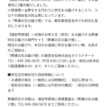
夜式に2基お届けしました。
※斎場等へ会葬をする代わりに供花をお届けすることで、コ
ロナの感染拡大防止策になっています。
※『葬儀お花お届け便』では、緊急事態宣言中でも供花も受
付しております。
【浦安市斎場】へ式場のお供え花（供花）をお届けする葬儀
供花お届けの専門サイト『葬儀お花お届け便』。
明日のお届けや、本日のお通夜に供花を届けたい等、お急ぎ
のご相談は、
『葬儀お花お届け便』の運営会社株式会社ネクストゲート
TEL：049-268-5670（平日 9:00-17:00 / 土日・祝日は定休日
※配達業務のみ）まで、すぐにご連絡ください。
■供花注文締め切り目安時間について
・お通夜の場合（一般的には18時開式）：当日12時まで。
・告別式の場合（一般的には午前中の開式）：前日の16時頃
まで
葬儀供花の手配は、浦安市斎場に実績豊富な『葬儀お花お届
け便』TEL 049-268-5670 までご用命ください。