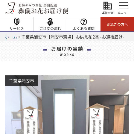
business
運営会社
メニュー
お急ぎの方へ
サービス
ご注文の流れ
よくある質問
ホーム
»
千葉県浦安市【浦安市斎場】お供え花2基 -お通夜届け-
お届けの実績
WORKS
千葉県浦安市