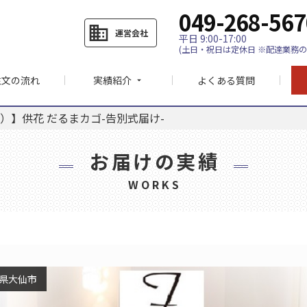
049-268-567
business
運営会社
平日 9:00-17:00
(土日・祝日は定休日 ※配達業務の
注文の流れ
実績紹介
よくある質問
arrow_drop_down
）】供花 だるまカゴ-告別式届け-
お届けの実績
WORKS
県大仙市