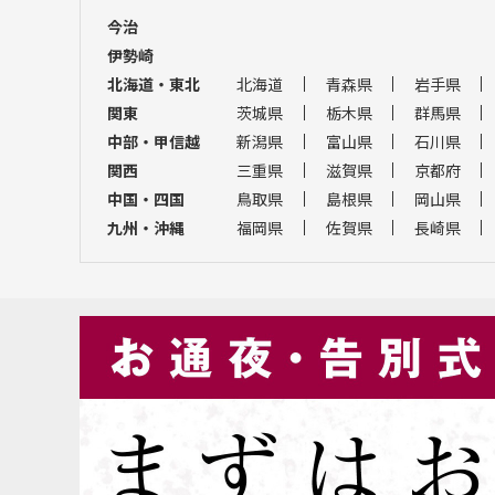
今治
伊勢崎
北海道・東北
北海道
青森県
岩手県
関東
茨城県
栃木県
群馬県
中部・甲信越
新潟県
富山県
石川県
関西
三重県
滋賀県
京都府
中国・四国
鳥取県
島根県
岡山県
九州・沖縄
福岡県
佐賀県
長崎県