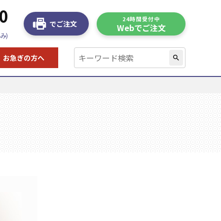
0
24時間受付中
でご注文
Webでご注文
み)
お急ぎの方へ
search