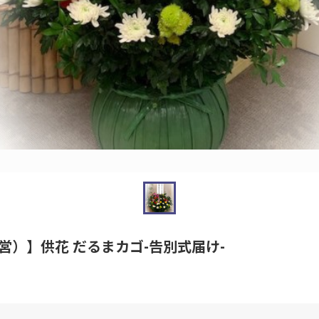
営）】供花 だるまカゴ-告別式届け-