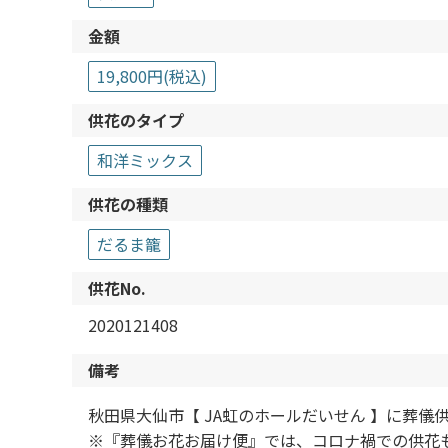
金額
19,800円(税込)
供花のタイプ
和洋ミックス
供花の種類
だるま籠
供花No.
2020121408
備考
秋田県大仙市【 JA虹のホールだいせん 】に葬
※『葬儀お花お届け便』では、コロナ禍での供花