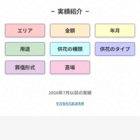
実績紹介
エリア
金額
年月
用途
供花の種類
供花のタイプ
葬儀形式
斎場
2020年7月以前の実績
年月毎祝花配達実績