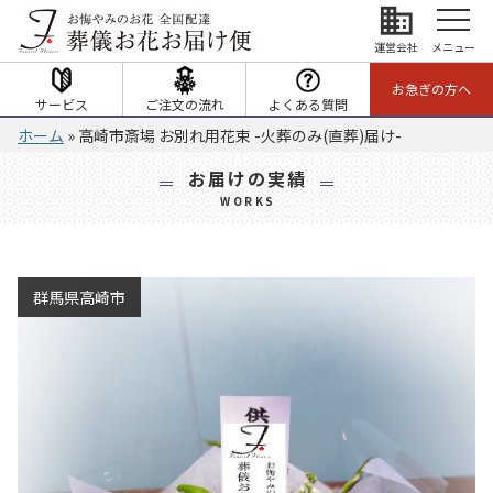
business
運営会社
メニュー
お急ぎの方へ
サービス
ご注文の流れ
よくある質問
ホーム
»
高崎市斎場 お別れ用花束 -火葬のみ(直葬)届け-
お届けの実績
WORKS
群馬県高崎市