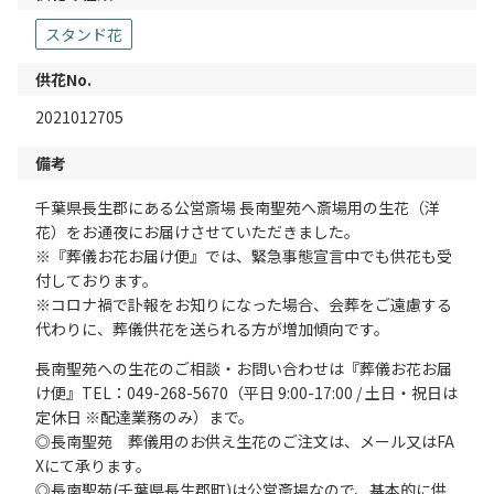
スタンド花
供花No.
2021012705
備考
千葉県長生郡にある公営斎場 長南聖苑へ斎場用の生花（洋
花）をお通夜にお届けさせていただきました。
※『葬儀お花お届け便』では、緊急事態宣言中でも供花も受
付しております。
※コロナ禍で訃報をお知りになった場合、会葬をご遠慮する
代わりに、葬儀供花を送られる方が増加傾向です。
長南聖苑への生花のご相談・お問い合わせは『葬儀お花お届
け便』TEL：049-268-5670（平日 9:00-17:00 / 土日・祝日は
定休日 ※配達業務のみ）まで。
◎長南聖苑 葬儀用のお供え生花のご注文は、メール又はFA
Xにて承ります。
◎長南聖苑(千葉県長生郡町)は公営斎場なので、基本的に供