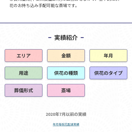
花のお持ち込み手配可能な斎場です。
実績紹介
エリア
金額
年月
用途
供花の種類
供花のタイプ
葬儀形式
斎場
2020年7月以前の実績
年月毎祝花配達実績