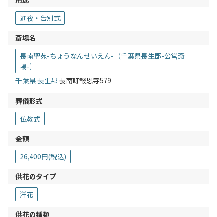
通夜・告別式
斎場名
長南聖苑-ちょうなんせいえん-（千葉県長生郡-公営斎
場-）
千葉県
長生郡
長南町報恩寺579
葬儀形式
仏教式
金額
26,400円(税込)
供花のタイプ
洋花
供花の種類