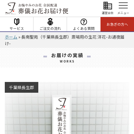
business
運営会社
メニュー
お急ぎの方へ
サービス
ご注文の流れ
よくある質問
ホーム
»
長南聖苑（千葉県長生郡）斎場用の生花 洋花-お通夜届
け-
お届けの実績
WORKS
千葉県長生郡