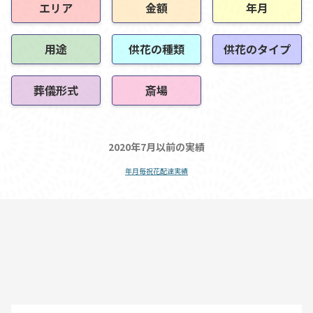
エリア
金額
年月
用途
供花の種類
供花のタイプ
葬儀形式
斎場
2020年7月以前の実績
年月毎祝花配達実績