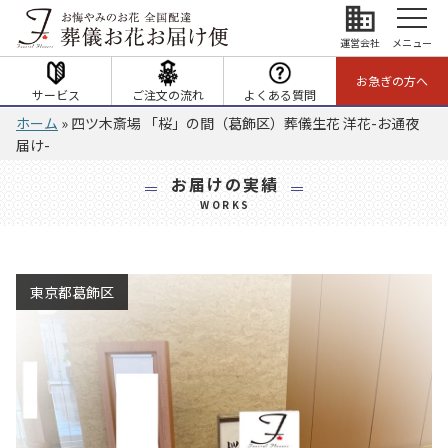
business
運営会社
メニュー
お急ぎの方へ
サービス
ご注文の流れ
よくある質問
ホーム
»
四ツ木斎場 「桜」の間（葛飾区）葬儀生花 洋花-お通夜
届け-
お届けの実績
WORKS
東京都葛飾区