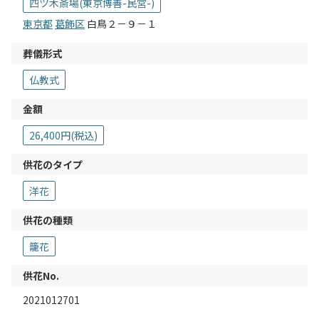
四ツ木斎場(東京博善-民営-)
東京都
葛飾区
白鳥２－９－１
葬儀形式
仏教式
金額
26,400円(税込)
供花のタイプ
洋花
供花の種類
籠花
供花No.
2021012701