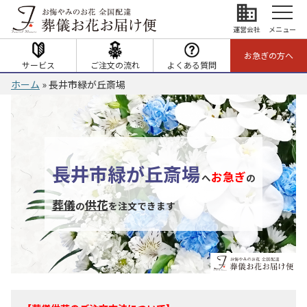
business
運営会社
メニュー
お急ぎの方へ
サービス
ご注文の流れ
よくある質問
ホーム
»
長井市緑が丘斎場
長井市緑が丘斎場
お急ぎ
へ
の
葬儀
供花
の
を注文できます