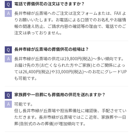
電話で葬儀供花の注文はできますか？
長井市緑が丘斎場へのご注文は注文フォームまたは、FAX よ
りお願いいたします。お電話による口頭でのお名札やお届情
報の間違え防止、ご請求内容の確認等の理由で、電話でのご
注文は承っておりません。
長井市緑が丘斎場の葬儀供花の相場は？
長井市緑が丘斎場の供花は19,800円(税込)〜多い傾向です。
お届け先の方(お亡くなられた方やご家族)とのご関係によっ
ては26,400円(税込)や33,000円(税込)〜のお花にグレードUP
も可能です。
家族葬や一日葬にも葬儀用の供花を送れますか？
可能です。
但し長井市緑が丘斎場や担当葬儀社に確認後、手配させてい
ただきます。長井市緑が丘斎場ではここ近年、家族葬や一日
葬(告別式のみの葬儀)が増加傾向です。