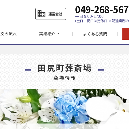
049-268-567
business
運営会社
平日 9:00-17:00
(土日・祝日は定休日 ※配達業務の
注文の流れ
実績紹介
よくある質問
arrow_drop_down
田尻町葬斎場
斎場情報