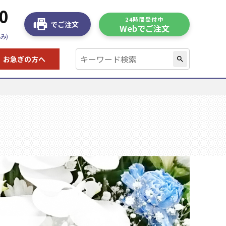
0
24時間受付中
でご注文
Webでご注文
み)
お急ぎの方へ
search