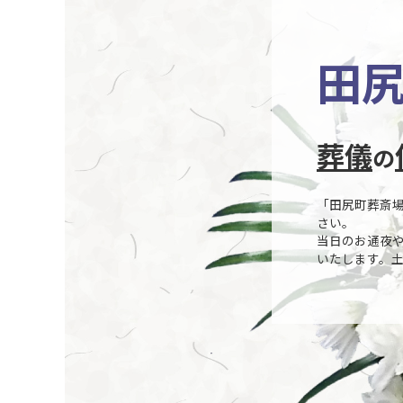
田
葬儀
の
「田尻町葬斎
さい。
当日のお通夜
いたします。