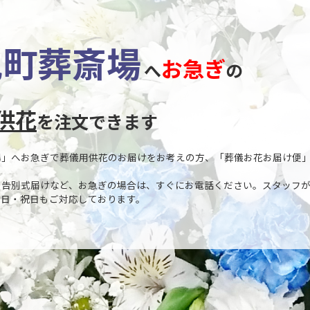
尻町葬斎場
お急ぎ
へ
の
供花
を注文できます
場」へお急ぎで葬儀用供花のお届けをお考えの方、「葬儀お花お届け便
や告別式届けなど、お急ぎの場合は、すぐにお電話ください。スタッフ
土日・祝日もご対応しております。