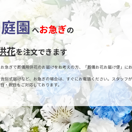
門庭園
お急ぎ
へ
の
供花
を注文できます
へお急ぎで葬儀用供花のお届けをお考えの方、「葬儀お花お届け便」に
や告別式届けなど、お急ぎの場合は、すぐにお電話ください。スタッフ
土日・祝日もご対応しております。