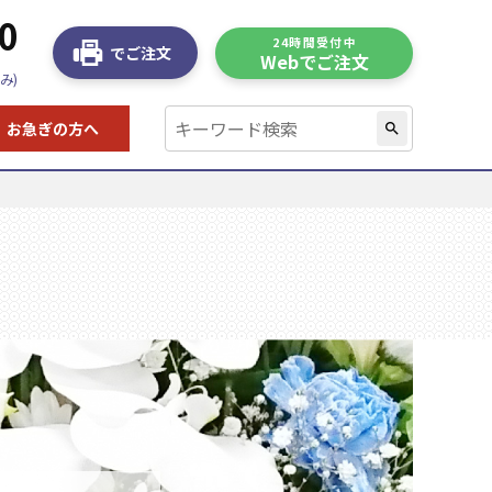
0
24時間受付中
でご注文
Webでご注文
み)
お急ぎの方へ
search