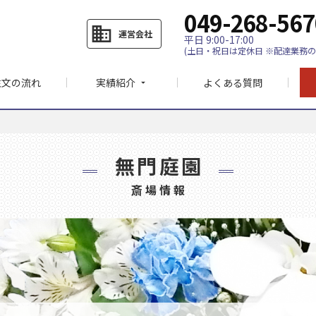
049-268-567
business
運営会社
平日 9:00-17:00
(土日・祝日は定休日 ※配達業務の
注文の流れ
実績紹介
よくある質問
arrow_drop_down
無門庭園
斎場情報