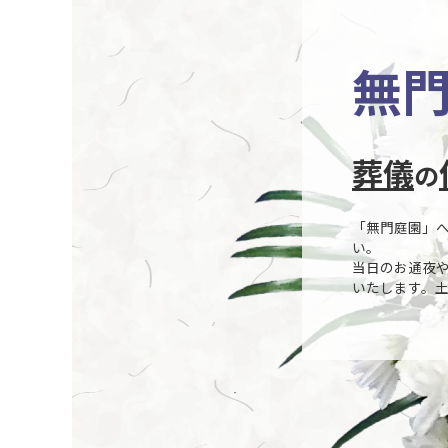
無
葬儀
の
「無門庭園」
い。
当日のお通夜
いたします。