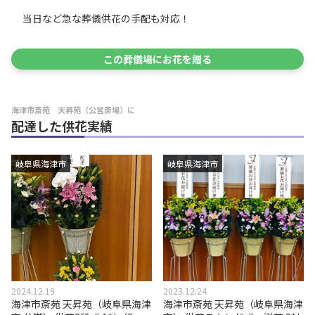
当日など急な葬儀供花の手配も対応！
この葬儀場にお花を贈る
海津市斎苑 天昇苑（公営斎場）に
配達した供花実績
岐阜県海津市
岐阜県海津市
2024.12.19
2023.12.24
海津市斎苑 天昇苑（岐阜県海津
海津市斎苑 天昇苑（岐阜県海津