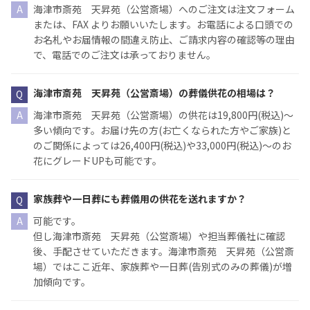
海津市斎苑 天昇苑（公営斎場）へのご注文は注文フォーム
または、FAX よりお願いいたします。お電話による口頭での
お名札やお届情報の間違え防止、ご請求内容の確認等の理由
で、電話でのご注文は承っておりません。
海津市斎苑 天昇苑（公営斎場）の葬儀供花の相場は？
海津市斎苑 天昇苑（公営斎場）の供花は19,800円(税込)〜
多い傾向です。お届け先の方(お亡くなられた方やご家族)と
のご関係によっては26,400円(税込)や33,000円(税込)〜のお
花にグレードUPも可能です。
家族葬や一日葬にも葬儀用の供花を送れますか？
可能です。
但し海津市斎苑 天昇苑（公営斎場）や担当葬儀社に確認
後、手配させていただきます。海津市斎苑 天昇苑（公営斎
場）ではここ近年、家族葬や一日葬(告別式のみの葬儀)が増
加傾向です。