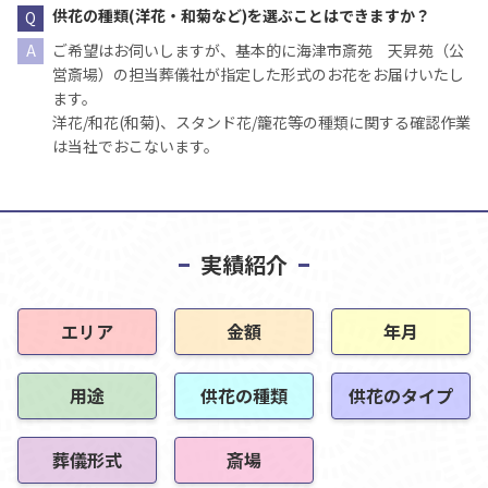
供花の種類(洋花・和菊など)を選ぶことはできますか？
ご希望はお伺いしますが、基本的に海津市斎苑 天昇苑（公
営斎場）の担当葬儀社が指定した形式のお花をお届けいたし
ます。
洋花/和花(和菊)、スタンド花/籠花等の種類に関する確認作業
は当社でおこないます。
実績紹介
エリア
金額
年月
用途
供花の種類
供花のタイプ
葬儀形式
斎場