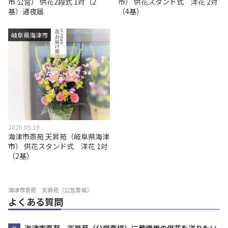
市 公営） 供花2段式 1対（2
市） 供花スタンド式 洋花 2対
基）通夜届
（4基）
岐阜県海津市
2020.05.19
海津市斎苑 天昇苑（岐阜県海津
市） 供花スタンド式 洋花 1対
（2基）
海津市斎苑 天昇苑（公営斎場）
よくある質問