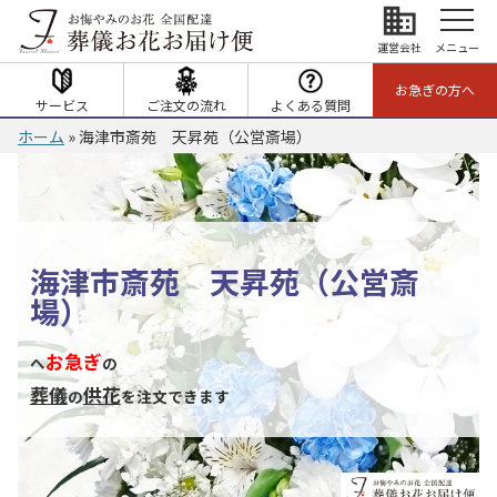
business
運営会社
メニュー
お急ぎの方へ
サービス
ご注文の流れ
よくある質問
ホーム
»
海津市斎苑 天昇苑（公営斎場）
海津市斎苑 天昇苑（公営斎
場）
お急ぎ
へ
の
葬儀
供花
の
を注文できます