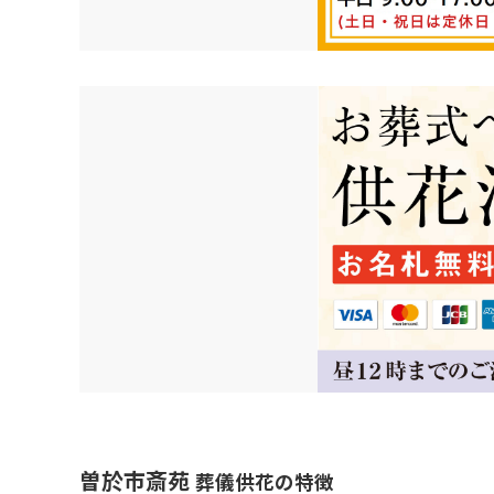
曽於市斎苑
葬儀供花の特徴