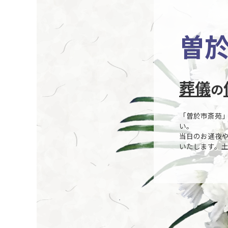
曽
葬儀
の
「曽於市斎苑
い。
当日のお通夜
いたします。