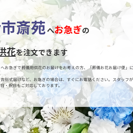
於市斎苑
お急ぎ
へ
の
供花
を注文できます
」へお急ぎで葬儀用供花のお届けをお考えの方、「葬儀お花お届け便」
や告別式届けなど、お急ぎの場合は、すぐにお電話ください。スタッフ
土日・祝日もご対応しております。