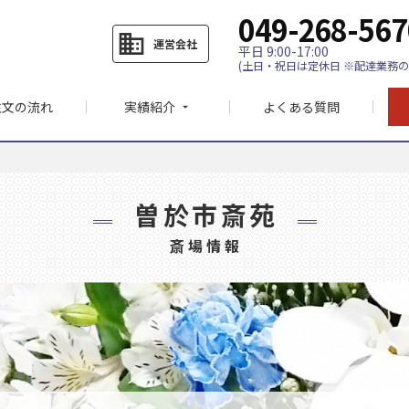
049-268-567
business
運営会社
平日 9:00-17:00
(土日・祝日は定休日 ※配達業務の
注文の流れ
実績紹介
よくある質問
arrow_drop_down
曽於市斎苑
斎場情報