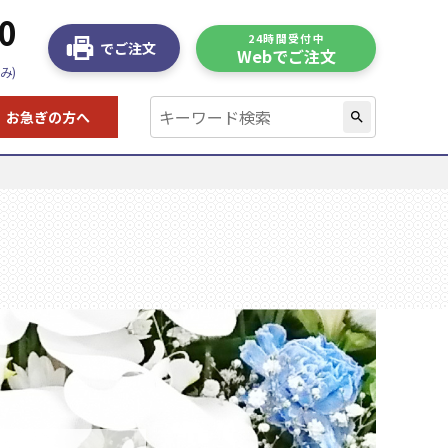
0
24時間受付中
でご注文
Webでご注文
み)
お急ぎの方へ
search