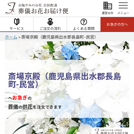
business
運営会社
メニュー
お急ぎの方へ
サービス
ご注文の流れ
よくある質問
ホーム
»
斎場京殿（鹿児島県出水郡長島町-民営）
斎場京殿（鹿児島県出水郡長島
町-民営）
お急ぎ
へ
の
葬儀
供花
の
を注文できます