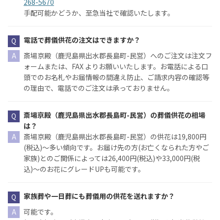
268-5670
手配可能かどうか、至急当社で確認いたします。
電話で葬儀供花の注文はできますか？
斎場京殿（鹿児島県出水郡長島町-民営）へのご注文は注文フ
ォームまたは、FAX よりお願いいたします。お電話による口
頭でのお名札やお届情報の間違え防止、ご請求内容の確認等
の理由で、電話でのご注文は承っておりません。
斎場京殿（鹿児島県出水郡長島町-民営）の葬儀供花の相場
は？
斎場京殿（鹿児島県出水郡長島町-民営）の供花は19,800円
(税込)〜多い傾向です。お届け先の方(お亡くなられた方やご
家族)とのご関係によっては26,400円(税込)や33,000円(税
込)〜のお花にグレードUPも可能です。
家族葬や一日葬にも葬儀用の供花を送れますか？
可能です。