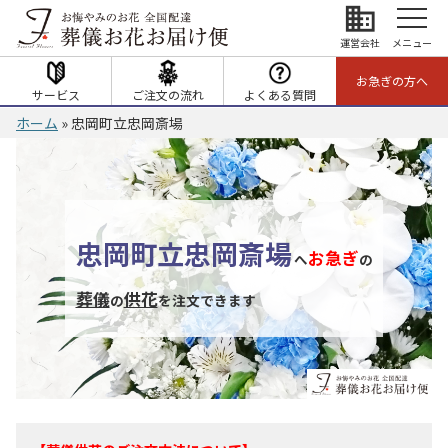
business
運営会社
メニュー
お急ぎの方へ
サービス
ご注文の流れ
よくある質問
ホーム
»
忠岡町立忠岡斎場
忠岡町立忠岡斎場
お急ぎ
へ
の
葬儀
供花
の
を注文できます