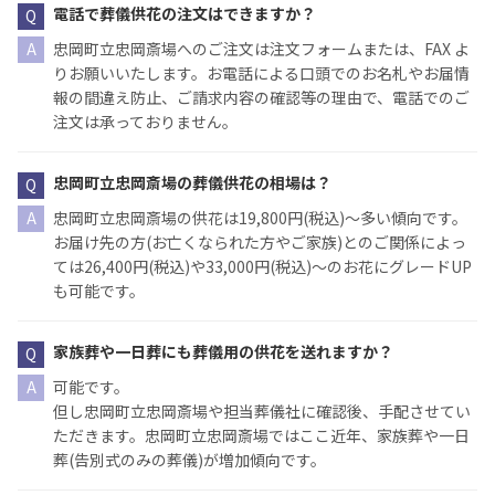
電話で葬儀供花の注文はできますか？
忠岡町立忠岡斎場へのご注文は注文フォームまたは、FAX よ
りお願いいたします。お電話による口頭でのお名札やお届情
報の間違え防止、ご請求内容の確認等の理由で、電話でのご
注文は承っておりません。
忠岡町立忠岡斎場の葬儀供花の相場は？
忠岡町立忠岡斎場の供花は19,800円(税込)〜多い傾向です。
お届け先の方(お亡くなられた方やご家族)とのご関係によっ
ては26,400円(税込)や33,000円(税込)〜のお花にグレードUP
も可能です。
家族葬や一日葬にも葬儀用の供花を送れますか？
可能です。
但し忠岡町立忠岡斎場や担当葬儀社に確認後、手配させてい
ただきます。忠岡町立忠岡斎場ではここ近年、家族葬や一日
葬(告別式のみの葬儀)が増加傾向です。