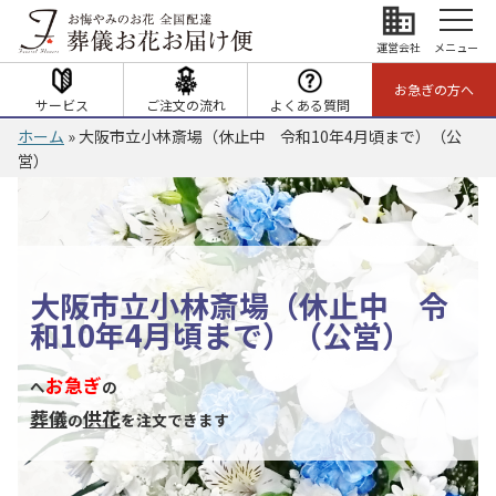
business
運営会社
メニュー
お急ぎの方へ
サービス
ご注文の流れ
よくある質問
ホーム
»
大阪市立小林斎場（休止中 令和10年4月頃まで）（公
営）
大阪市立小林斎場（休止中 令
和10年4月頃まで）（公営）
お急ぎ
へ
の
葬儀
供花
の
を注文できます