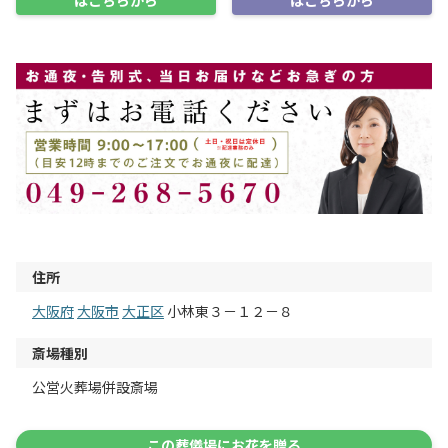
住所
大阪府
大阪市
大正区
小林東３－１２－８
斎場種別
公営火葬場併設斎場
この葬儀場にお花を贈る