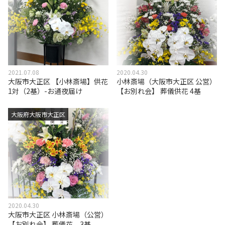
2021.07.08
2020.04.30
大阪市大正区 【小林斎場】供花
小林斎場（大阪市大正区 公営）
1対（2基）-お通夜届け
【お別れ会】 葬儀供花 4基
大阪府大阪市大正区
2020.04.30
大阪市大正区 小林斎場（公営）
【お別れ会】 葬儀花 3基