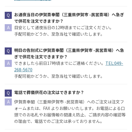
お通夜当日の伊賀斎奉閣（三重県伊賀市 -民営斎場）へ急ぎ
で供花を注文できますか？
目安として通夜当日の12時頃までにご注文ください。
手配可能かどうか、至急当社で確認いたします。
明日の告別式に伊賀斎奉閣（三重県伊賀市 -民営斎場）へ急
ぎで供花を注文できますか？
できましたら前日17時頃までにご連絡ください。
TEL:049-
268-5670
手配可能かどうか、至急当社で確認いたします。
電話で葬儀供花の注文はできますか？
伊賀斎奉閣（三重県伊賀市 -民営斎場）へのご注文は注文フ
ォームまたは、FAX よりお願いいたします。お電話による口
頭でのお名札やお届情報の間違え防止、ご請求内容の確認等
の理由で、電話でのご注文は承っておりません。