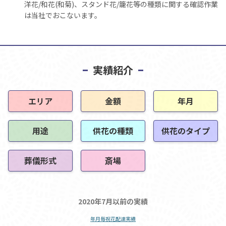
洋花/和花(和菊)、スタンド花/籠花等の種類に関する確認作業
は当社でおこないます。
実績紹介
エリア
金額
年月
用途
供花の種類
供花のタイプ
葬儀形式
斎場
2020年7月以前の実績
年月毎祝花配達実績