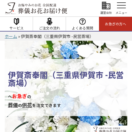
business
運営会社
メニュー
お急ぎの方へ
サービス
ご注文の流れ
よくある質問
ホーム
»
伊賀斎奉閣（三重県伊賀市 -民営斎場）
伊賀斎奉閣（三重県伊賀市 -民営
斎場）
お急ぎ
へ
の
葬儀
供花
の
を注文できます