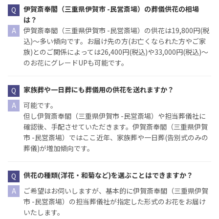
伊賀斎奉閣（三重県伊賀市 -民営斎場）の葬儀供花の相場
は？
伊賀斎奉閣（三重県伊賀市 -民営斎場）の供花は19,800円(税
込)〜多い傾向です。お届け先の方(お亡くなられた方やご家
族)とのご関係によっては26,400円(税込)や33,000円(税込)〜
のお花にグレードUPも可能です。
家族葬や一日葬にも葬儀用の供花を送れますか？
可能です。
但し伊賀斎奉閣（三重県伊賀市 -民営斎場）や担当葬儀社に
確認後、手配させていただきます。伊賀斎奉閣（三重県伊賀
市 -民営斎場）ではここ近年、家族葬や一日葬(告別式のみの
葬儀)が増加傾向です。
供花の種類(洋花・和菊など)を選ぶことはできますか？
ご希望はお伺いしますが、基本的に伊賀斎奉閣（三重県伊賀
市 -民営斎場）の担当葬儀社が指定した形式のお花をお届け
いたします。