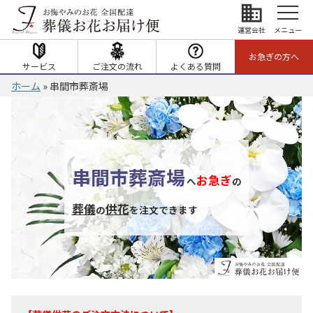
business
運営会社
メニュー
お急ぎの方へ
サービス
ご注文の流れ
よくある質問
ホーム
»
串間市葬斎場
串間市葬斎場
お急ぎ
へ
の
葬儀
供花
の
を注文できます