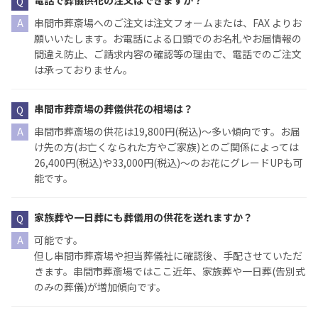
電話で葬儀供花の注文はできますか？
串間市葬斎場へのご注文は注文フォームまたは、FAX よりお
願いいたします。お電話による口頭でのお名札やお届情報の
間違え防止、ご請求内容の確認等の理由で、電話でのご注文
は承っておりません。
串間市葬斎場の葬儀供花の相場は？
串間市葬斎場の供花は19,800円(税込)〜多い傾向です。お届
け先の方(お亡くなられた方やご家族)とのご関係によっては
26,400円(税込)や33,000円(税込)〜のお花にグレードUPも可
能です。
家族葬や一日葬にも葬儀用の供花を送れますか？
可能です。
但し串間市葬斎場や担当葬儀社に確認後、手配させていただ
きます。串間市葬斎場ではここ近年、家族葬や一日葬(告別式
のみの葬儀)が増加傾向です。