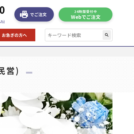
0
24時間受付中
でご注文
Webでご注文
み)
お急ぎの方へ
search
民営)