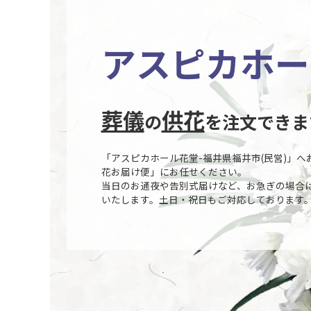
アスピカホー
葬儀
供花
の
を注文できま
「アスピカホール花堂-福井県福井市(民営)」
花お届け便」にお任せください。
当日のお通夜や告別式届けなど、お急ぎの場合
いたします。土日・祝日もご対応しております