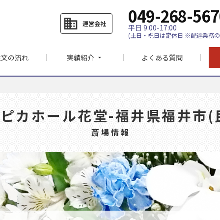
049-268-567
business
運営会社
平日 9:00-17:00
(土日・祝日は定休日 ※配達業務の
注文の流れ
実績紹介
よくある質問
arrow_drop_down
ピカホール花堂-福井県福井市(
斎場情報