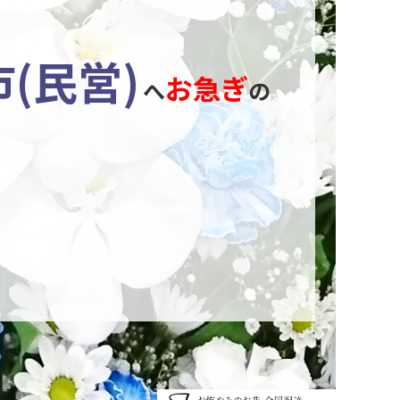
(民営)
お急ぎ
へ
の