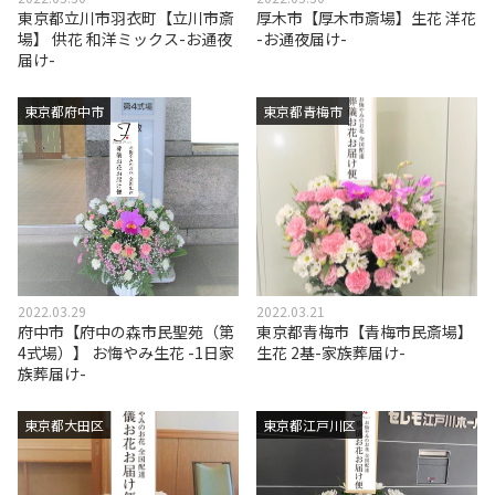
東京都立川市羽衣町【立川市斎
厚木市【厚木市斎場】生花 洋花
場】 供花 和洋ミックス-お通夜
-お通夜届け-
届け-
東京都府中市
東京都青梅市
2022.03.29
2022.03.21
府中市【府中の森市民聖苑（第
東京都青梅市【青梅市民斎場】
4式場）】 お悔やみ生花 -1日家
生花 2基-家族葬届け-
族葬届け-
東京都大田区
東京都江戸川区