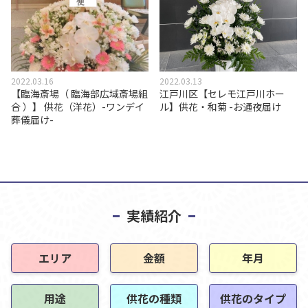
2022.03.16
2022.03.13
【臨海斎場（ 臨海部広域斎場組
江戸川区【セレモ江戸川ホー
合 ）】 供花（洋花）-ワンデイ
ル】供花・和菊 -お通夜届け
葬儀届け-
実績紹介
エリア
金額
年月
用途
供花の種類
供花のタイプ