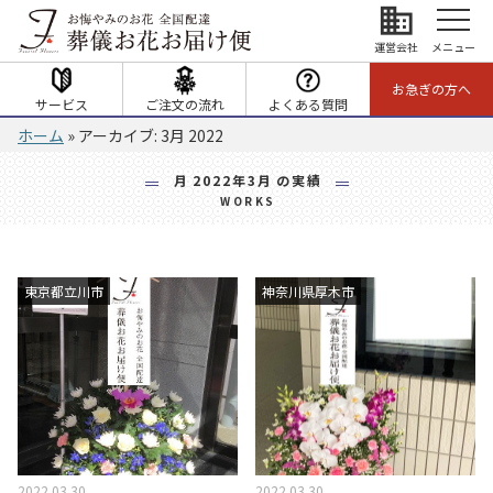
business
運営会社
メニュー
お急ぎの方へ
サービス
ご注文の流れ
よくある質問
ホーム
»
アーカイブ: 3月 2022
月
2022年3月
の実績
WORKS
東京都立川市
神奈川県厚木市
2022.03.30
2022.03.30