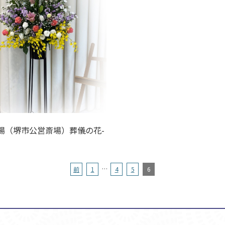
場（堺市公営斎場）葬儀の花-
…
前
1
4
5
6