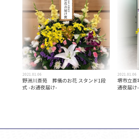
2021.01.06
2021.01.06
野洲川斎苑 葬儀のお花 スタンド1段
堺市立斎
式 -お通夜届け-
通夜届け-