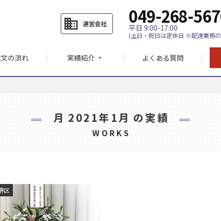
049-268-567
business
運営会社
平日 9:00-17:00
(土日・祝日は定休日 ※配達業務の
注文の流れ
実績紹介
よくある質問
arrow_drop_down
月
2021年1月
の実績
WORKS
堺区