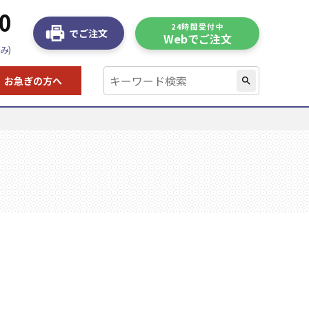
0
24時間受付中
でご注文
Webでご注文
み)
お急ぎの方へ
search