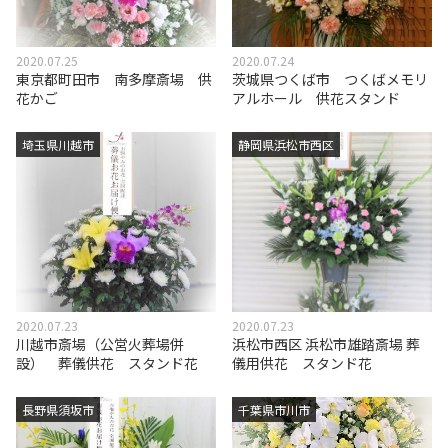
2020.07.25
2020.07.24
東京都町田市 南多摩斎場 供
茨城県つくば市 つくばメモリ
花かご
アルホール 供花スタンド
埼玉県川越市
静岡県浜松市西区
2020.07.23
2020.07.23
川越市斎場（公営火葬場併
浜松市西区 浜松市雄踏斎場 葬
設） 葬儀供花 スタンド花
儀用供花 スタンド花
長野県須坂市
千葉県市川市