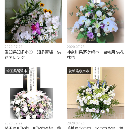
2020.07.29
2020.07.28
愛知県知多市① 知多斎場 供
神奈川県茅ケ崎市 自宅用 供花
花アレンジ
枕花
埼玉県所沢市
茨城県水戸市
2020.07.27
2020.07.26
埼玉県所沢市 所沢市斎場 葬
茨城県水戸市 水戸市斎場 供