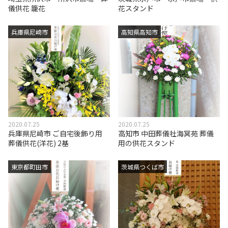
儀供花 籠花
花スタンド
兵庫県尼崎市
高知県高知市
2020.07.25
2020.07.25
兵庫県尼崎市 ご自宅後飾り用
高知市 中田葬儀社海冥苑 葬儀
葬儀供花(洋花) 2基
用の供花スタンド
東京都町田市
茨城県つくば市