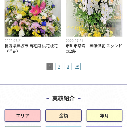
2020.07.21
2020.07.21
長野県須坂市 自宅用 供花枕花
市川市斎場 葬儀供花 スタンド
（洋花）
式2段
1
2
3
次
実績紹介
エリア
金額
年月