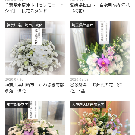
千葉県木更津市【セレモニーイ
愛媛県松山市 自宅用 供花洋花
シイ】 供花スタンド
（枕花）
神奈川県川崎市川崎区
埼玉県草加市
2020.07.30
2020.07.29
神奈川県川崎市 かわさき南部
谷塚斎場 お葬式の花 （洋
斎苑 供花
花）3基
東京都新宿区
大阪府大阪市鶴見区