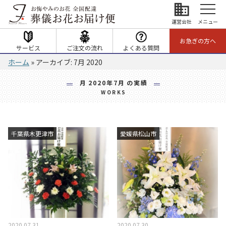
business
運営会社
メニュー
お急ぎの方へ
サービス
ご注文の流れ
よくある質問
ホーム
»
アーカイブ: 7月 2020
月
2020年7月
の実績
WORKS
千葉県木更津市
愛媛県松山市
2020.07.31
2020.07.30