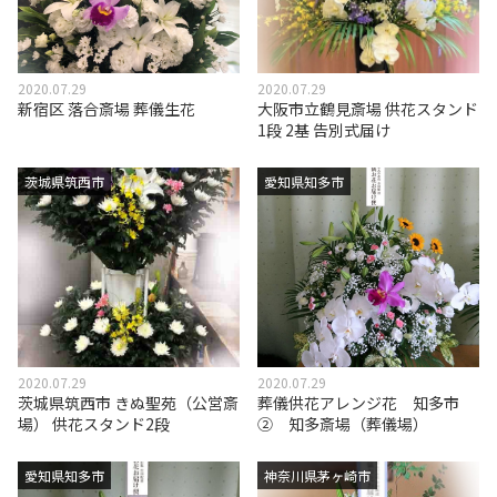
2020.07.29
2020.07.29
新宿区 落合斎場 葬儀生花
大阪市立鶴見斎場 供花スタンド
1段 2基 告別式届け
茨城県筑西市
愛知県知多市
2020.07.29
2020.07.29
茨城県筑西市 きぬ聖苑（公営斎
葬儀供花アレンジ花 知多市
場） 供花スタンド2段
② 知多斎場（葬儀場）
愛知県知多市
神奈川県茅ヶ崎市