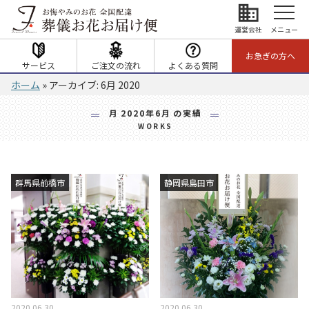
business
運営会社
メニュー
お急ぎの方へ
サービス
ご注文の流れ
よくある質問
ホーム
»
アーカイブ: 6月 2020
月
2020年6月
の実績
WORKS
群馬県前橋市
静岡県島田市
2020.06.30
2020.06.30