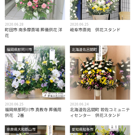
2020.06.28
2020.06.25
町田市 南多摩斎場 葬儀供花 洋
岐阜市斎苑 供花スタンド
花
福岡県那珂川市
北海道佐呂間町
2020.06.25
2020.06.24
福岡県那珂川市 真教寺 葬儀用
北海道佐呂間町 若佐コミュニテ
供花 2基
ィセンター 供花スタンド
奈良県大和郡山市
愛知県知多市