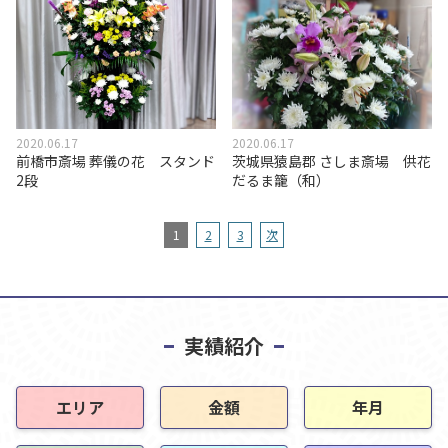
2020.06.17
2020.06.17
前橋市斎場 葬儀の花 スタンド
茨城県猿島郡 さしま斎場 供花
2段
だるま籠（和）
1
2
3
次
実績紹介
エリア
金額
年月