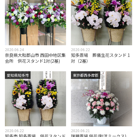
2020.06.24
2020.06.22
奈良県大和郡山市 西田中地区集
知多斎場 葬儀生花スタンド 1
会所 供花スタンド1対(2基)
対（2基）
愛知県知多市
東京都西多摩郡
2020.06.22
2020.06.21
知多市 知多斎場 供花スタンド
瑞穂斎場 供花(和洋ミックス)