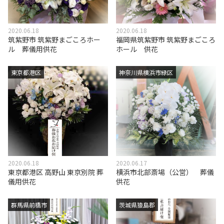
2020.06.18
2020.06.18
筑紫野市 筑紫野まごころホー
福岡県筑紫野市 筑紫野まごころ
ル 葬儀用供花
ホール 供花
東京都港区
神奈川県横浜市緑区
2020.06.18
2020.06.17
東京都港区 高野山 東京別院 葬
横浜市北部斎場（公営） 葬儀
儀用供花
供花
群馬県前橋市
茨城県猿島郡