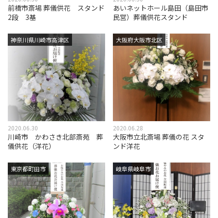
前橋市斎場 葬儀供花 スタンド
あいネットホール島田（島田市
2段 3基
民営）葬儀供花スタンド
神奈川県川崎市高津区
大阪府大阪市北区
2020.06.30
2020.06.28
川崎市 かわさき北部斎苑 葬
大阪市立北斎場 葬儀の花 スタ
儀供花（洋花）
ンド洋花
東京都町田市
岐阜県岐阜市