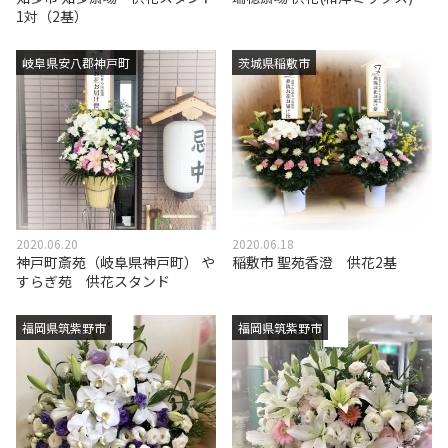
1対（2基）
岐阜県安八郡神戸町
茨城県稲敷市
2020.06.20
2020.06.18
神戸町斎苑（岐阜県神戸町） や
稲敷市 聖苑香澄 供花2基
すらぎ苑 供花スタンド
福岡県筑紫野市
福岡県筑紫野市