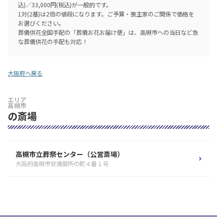
込)／33,000円(税込)が一般的です。
1対(2基)は2倍の値段になります。ご予算・喪主家のご関係で価格を
お選びください。
葬儀供花全国手配の「葬儀お花お届け便」は、高槻市への当日など急
な葬儀供花の手配も対応！
大阪府へ戻る
エリア
高槻市
の斎場
高槻市立葬祭センター（公営斎場）
大阪府高槻市安満御所の町４番１号