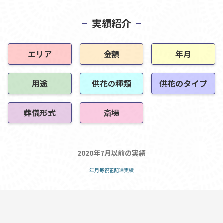
実績紹介
エリア
金額
年月
用途
供花の種類
供花のタイプ
葬儀形式
斎場
2020年7月以前の実績
年月毎祝花配達実績