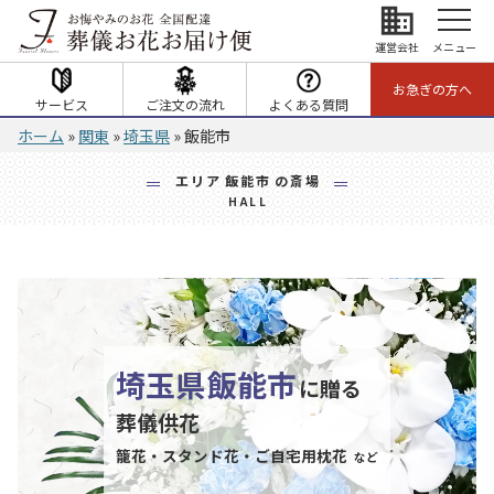
business
運営会社
メニュー
お急ぎの方へ
サービス
ご注文の流れ
よくある質問
ホーム
»
関東
»
埼玉県
»
飯能市
エリア
飯能市
の斎場
HALL
埼玉県
飯能市
に贈る
葬儀供花
籠花・スタンド花・ご自宅用枕花
など