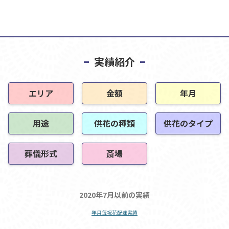
実績紹介
エリア
金額
年月
用途
供花の種類
供花のタイプ
葬儀形式
斎場
2020年7月以前の実績
年月毎祝花配達実績