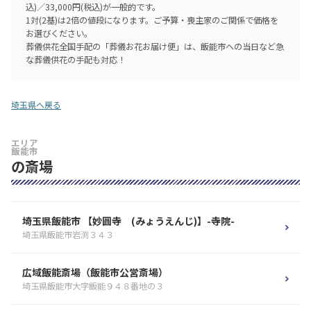
込)／33,000円(税込)が一般的です。
1対(2基)は2倍の値段になります。ご予算・喪主家のご関係で価格を
お選びください。
葬儀供花全国手配の「葬儀お花お届け便」は、飯能市への当日など急
な葬儀供花の手配も対応！
埼玉県へ戻る
エリア
飯能市
の斎場
埼玉県飯能市 【妙圓寺 (みょうえんじ)】-寺院-
埼玉県飯能市岩渕３４３
広域飯能斎場（飯能市公営斎場）
埼玉県飯能市大字飯能９４８番地の３