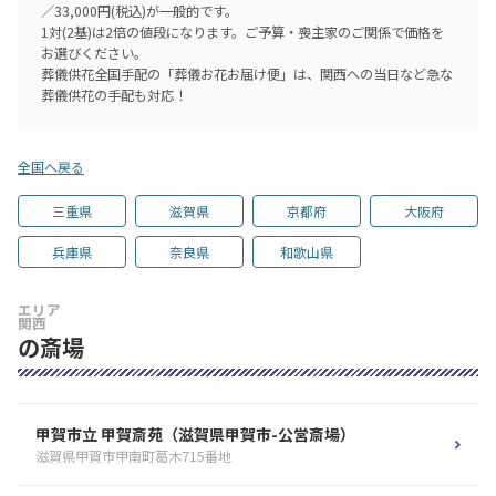
／33,000円(税込)が一般的です。
1対(2基)は2倍の値段になります。ご予算・喪主家のご関係で価格を
お選びください。
葬儀供花全国手配の「葬儀お花お届け便」は、関西への当日など急な
葬儀供花の手配も対応！
全国へ戻る
三重県
滋賀県
京都府
大阪府
兵庫県
奈良県
和歌山県
エリア
関西
の斎場
甲賀市立 甲賀斎苑（滋賀県甲賀市-公営斎場）
滋賀県甲賀市甲南町葛木715番地