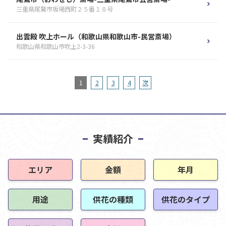
三重県尾鷲市坂場西町２５番１８号
出雲殿 吹上ホール（和歌山県和歌山市-民営斎場）
和歌山県和歌山市吹上2-3-36
1
2
3
4
次
実績紹介
エリア
金額
年月
用途
供花の種類
供花のタイプ