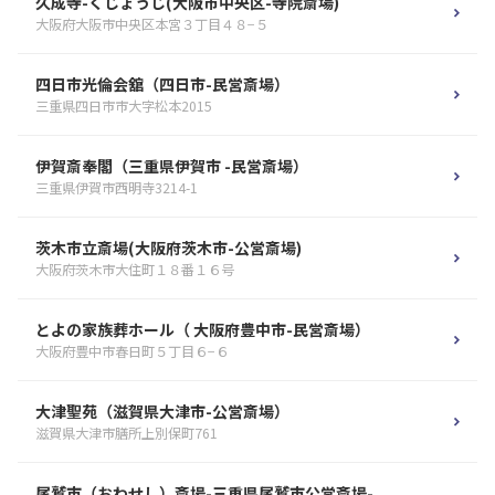
久成寺-くじょうじ(大阪市中央区-寺院斎場)
大阪府大阪市中央区本宮３丁目４８−５
四日市光倫会舘（四日市-民営斎場）
三重県四日市市大字松本2015
伊賀斎奉閣（三重県伊賀市 -民営斎場）
三重県伊賀市西明寺3214-1
茨木市立斎場(大阪府茨木市-公営斎場)
大阪府茨木市大住町１８番１６号
とよの家族葬ホール（ 大阪府豊中市-民営斎場）
大阪府豊中市春日町５丁目６−６
大津聖苑（滋賀県大津市-公営斎場）
滋賀県大津市膳所上別保町761
尾鷲市（おわせし）斎場-三重県尾鷲市公営斎場-