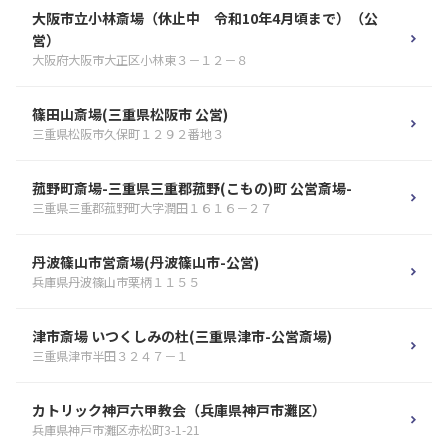
大阪市立小林斎場（休止中 令和10年4月頃まで）（公
営）
大阪府大阪市大正区小林東３－１２－８
篠田山斎場(三重県松阪市 公営)
三重県松阪市久保町１２９２番地３
菰野町斎場-三重県三重郡菰野(こもの)町 公営斎場-
三重県三重郡菰野町大字潤田１６１６－２７
丹波篠山市営斎場(丹波篠山市-公営)
兵庫県丹波篠山市栗柄１１５５
津市斎場 いつくしみの杜(三重県津市-公営斎場)
三重県津市半田３２４７－１
カトリック神戸六甲教会（兵庫県神戸市灘区）
兵庫県神戸市灘区赤松町3-1-21