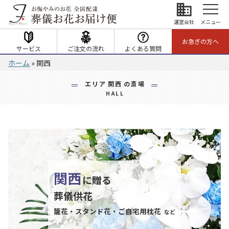
business
運営会社
メニュー
お急ぎの方へ
サービス
ご注文の流れ
よくある質問
ホーム
»
関西
エリア
関西
の斎場
HALL
関西
に贈る
葬儀供花
籠花・スタンド花・ご自宅用枕花
など