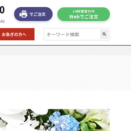
0
24時間受付中
でご注文
Webでご注文
み)
お急ぎの方へ
search