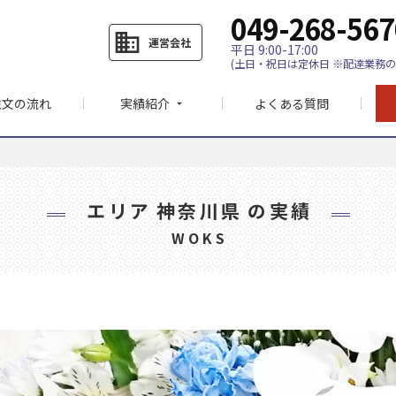
049-268-567
business
運営会社
平日 9:00-17:00
(土日・祝日は定休日 ※配達業務の
注文の流れ
実績紹介
よくある質問
arrow_drop_down
エリア
神奈川県
の実績
WOKS