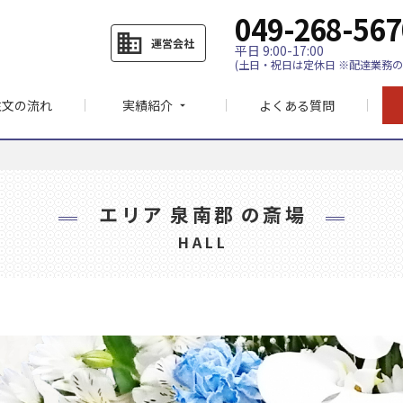
049-268-567
business
運営会社
平日 9:00-17:00
(土日・祝日は定休日 ※配達業務の
注文の流れ
実績紹介
よくある質問
arrow_drop_down
エリア
泉南郡
の斎場
HALL