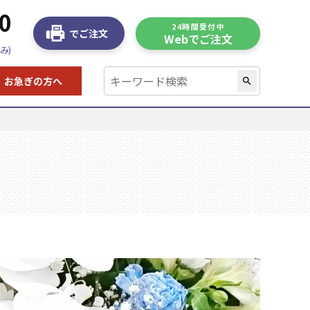
0
24時間受付中
でご注文
Webでご注文
み)
お急ぎの方へ
search