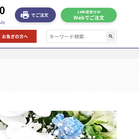
0
24時間受付中
でご注文
Webでご注文
み)
お急ぎの方へ
search