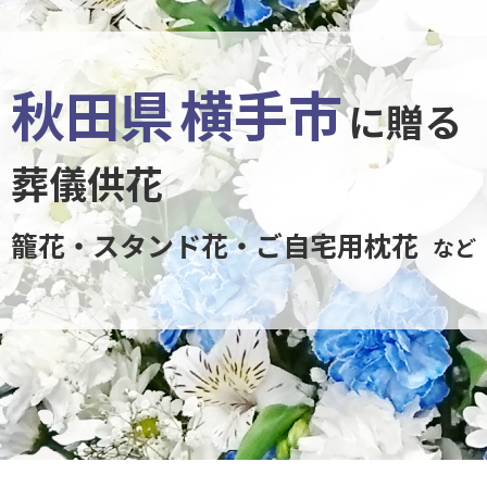
秋田県
横手市
に贈る
葬儀供花
籠花・スタンド花・ご自宅用枕花
など