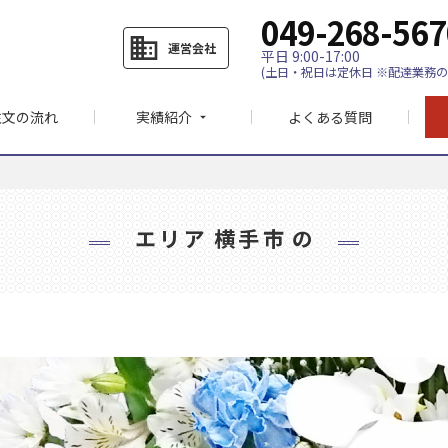
049-268-567
business
運営会社
平日 9:00-17:00
(土日・祝日は定休日 ※配達業務の
注文の流れ
実績紹介
よくある質問
arrow_drop_down
エリア
横手市
の