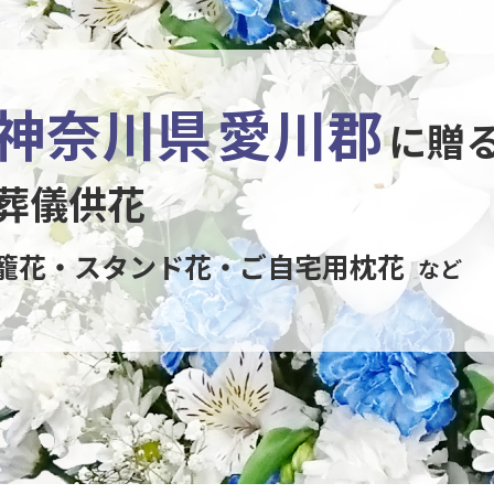
神奈川県
愛川郡
に贈
葬儀供花
籠花・スタンド花・ご自宅用枕花
など