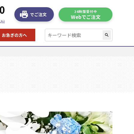
0
24時間受付中
でご注文
Webでご注文
み)
お急ぎの方へ
search