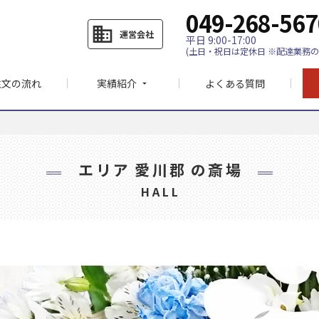
049-268-567
business
運営会社
平日 9:00-17:00
(土日・祝日は定休日 ※配達業務の
注文の流れ
実績紹介
よくある質問
arrow_drop_down
エリア
愛川郡
の斎場
HALL