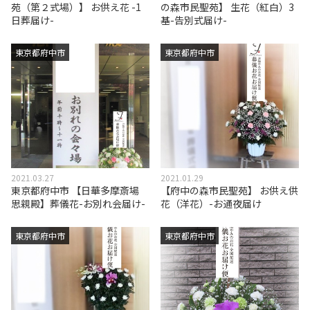
苑（第２式場）】 お供え花 -1
の森市民聖苑】 生花（紅白）3
日葬届け-
基-告別式届け-
東京都府中市
東京都府中市
2021.03.27
2021.01.29
東京都府中市 【日華多摩斎場
【府中の森市民聖苑】 お供え供
思親殿】葬儀花-お別れ会届け-
花（洋花）-お通夜届け
東京都府中市
東京都府中市