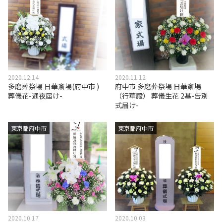
2020.12.14
2020.11.12
多磨葬祭場 日華斎場(府中市 )
府中市 多磨葬祭場 日華斎場
葬儀花-通夜届け-
（行華殿） 葬儀生花 2基-告別
式届け-
東京都府中市
東京都府中市
2020.10.17
2020.10.03