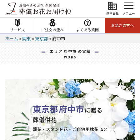
business
運営会社
メニュー
お急ぎの方へ
サービス
ご注文の流れ
よくある質問
ホーム
»
関東
»
東京都
»
府中市
エリア
府中市
の実績
WOKS
東京都
府中市
に贈る
葬儀供花
籠花・スタンド花・ご自宅用枕花
など