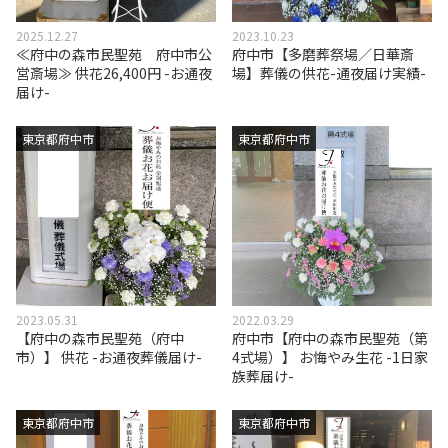
2025.12.27
2023.10.23
≪府中の森市民聖苑 府中市公
府中市【多磨葬祭場／日華斎
営斎場≫ 供花26,400円 -お通夜
場】葬儀の供花-通夜届け実績-
届け-
東京都府中市
東京都府中市
2023.05.31
2022.03.29
【府中の森市民聖苑（府中
府中市【府中の森市民聖苑（第
市）】 供花 -お通夜葬儀届け-
4式場）】 お悔やみ生花 -1日家
族葬届け-
東京都府中市
東京都府中市