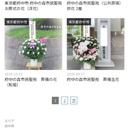
東京都府中市 府中の森市民聖苑
府中の森市民聖苑（公共斎場）
お葬式の花（洋花）
供花 2基
東京都府中市
東京都府中市
2020.10.02
2020.09.27
府中の森市民聖苑 葬儀の花
府中の森市民聖苑 葬儀生花
（和菊）
1
2
次
エリア
府中市