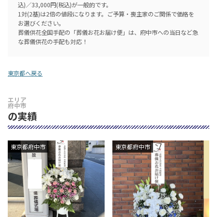
込)／33,000円(税込)が一般的です。
1対(2基)は2倍の値段になります。ご予算・喪主家のご関係で価格を
お選びください。
葬儀供花全国手配の「葬儀お花お届け便」は、府中市への当日など急
な葬儀供花の手配も対応！
東京都へ戻る
エリア
府中市
の実績
東京都府中市
東京都府中市