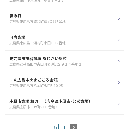
広島県庄原市東城町川鳥５８－１７
豊浄苑
広島県東広島市豊栄町清武2665番地
河内斎場
広島県東広島市河内町小田1512番地
安芸高田市葬斎場 あじさい聖苑
広島県安芸高田市吉田町多治比２９１４番地２
ＪＡ広島中央まごころ会館
広島県東広島市八本町飯田5-10-25
庄原市斎場 和の丘（広島県庄原市-公営斎場）
広島県庄原市一木町5300番地2
前
1
2