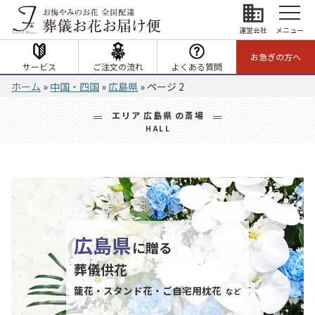
business
運営会社
メニュー
お急ぎの方へ
サービス
ご注文の流れ
よくある質問
ホーム
»
中国・四国
»
広島県
»
ページ 2
エリア
広島県
の斎場
HALL
広島県
に贈る
葬儀供花
籠花・スタンド花・ご自宅用枕花
など