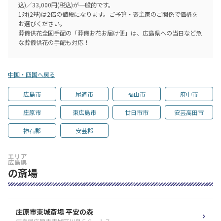
込)／33,000円(税込)が一般的です。
1対(2基)は2倍の値段になります。ご予算・喪主家のご関係で価格を
お選びください。
葬儀供花全国手配の「葬儀お花お届け便」は、広島県への当日など急
な葬儀供花の手配も対応！
中国・四国へ戻る
広島市
尾道市
福山市
府中市
庄原市
東広島市
廿日市市
安芸高田市
神石郡
安芸郡
エリア
広島県
の斎場
庄原市東城斎場 平安の森