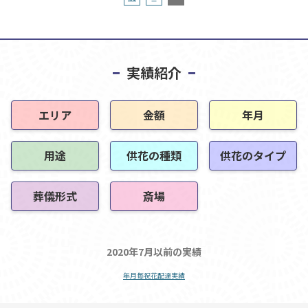
実績紹介
エリア
金額
年月
用途
供花の種類
供花のタイプ
葬儀形式
斎場
2020年7月以前の実績
年月毎祝花配達実績