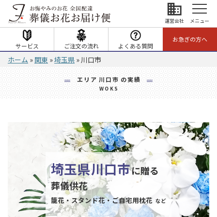
business
運営会社
メニュー
お急ぎの方へ
サービス
ご注文の流れ
よくある質問
ホーム
»
関東
»
埼玉県
»
川口市
エリア
川口市
の実績
WOKS
埼玉県
川口市
に贈る
葬儀供花
籠花・スタンド花・ご自宅用枕花
など