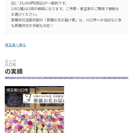
込)／33,000円(税込)が一般的です。
1対(2基)は2倍の値段になります。ご予算・喪主家のご関係で価格を
お選びください。
葬儀供花全国手配の「葬儀お花お届け便」は、川口市への当日など急
な葬儀供花の手配も対応！
埼玉県へ戻る
エリア
川口市
の実績
埼玉県川口市