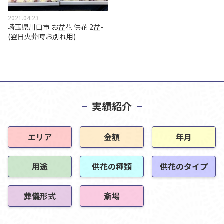
2021.04.23
埼玉県川口市 お盆花 供花 2盆-
(翌日火葬時お別れ用)
実績紹介
エリア
金額
年月
用途
供花の種類
供花のタイプ
葬儀形式
斎場