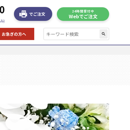
0
24時間受付中
でご注文
Webでご注文
み)
お急ぎの方へ
search