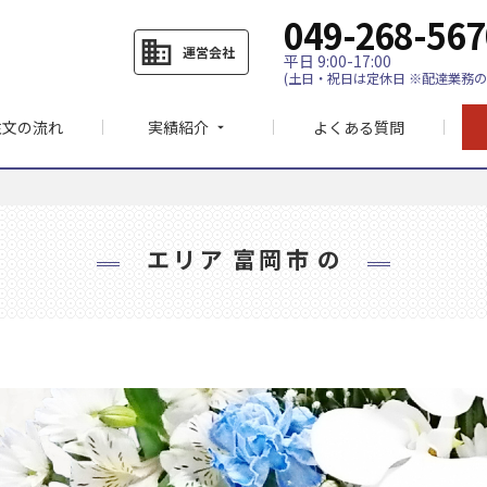
049-268-567
business
運営会社
平日 9:00-17:00
(土日・祝日は定休日 ※配達業務の
注文の流れ
実績紹介
よくある質問
arrow_drop_down
エリア
富岡市
の