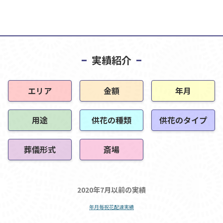
実績紹介
エリア
金額
年月
用途
供花の種類
供花のタイプ
葬儀形式
斎場
2020年7月以前の実績
年月毎祝花配達実績