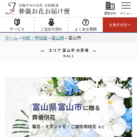
business
運営会社
メニュー
お急ぎの方へ
サービス
ご注文の流れ
よくある質問
ホーム
»
中部・甲信越
»
富山県
»
富山市
エリア
富山市
の斎場
HALL
富山県
富山市
に贈る
葬儀供花
籠花・スタンド花・ご自宅用枕花
など