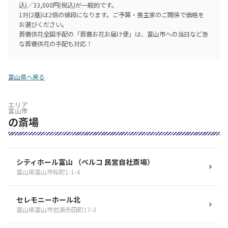
込)／33,000円(税込)が一般的です。
1対(2基)は2倍の値段になります。ご予算・喪主家のご関係で価格を
お選びください。
葬儀供花全国手配の「葬儀お花お届け便」は、富山市への当日など急
な葬儀供花の手配も対応！
富山県へ戻る
エリア
富山市
の斎場
シティホール富山 （ベルコ 民営自社斎場）
富山県富山市桜町1-1-4
セレモニーホール北
富山県富山市岩瀬赤田町17-3