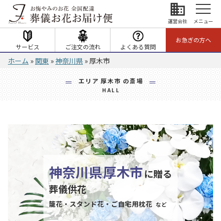
business
運営会社
メニュー
お急ぎの方へ
サービス
ご注文の流れ
よくある質問
ホーム
»
関東
»
神奈川県
»
厚木市
エリア
厚木市
の斎場
HALL
神奈川県
厚木市
に贈る
葬儀供花
籠花・スタンド花・ご自宅用枕花
など