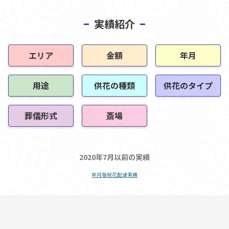
実績紹介
エリア
金額
年月
用途
供花の種類
供花のタイプ
葬儀形式
斎場
2020年7月以前の実績
年月毎祝花配達実績