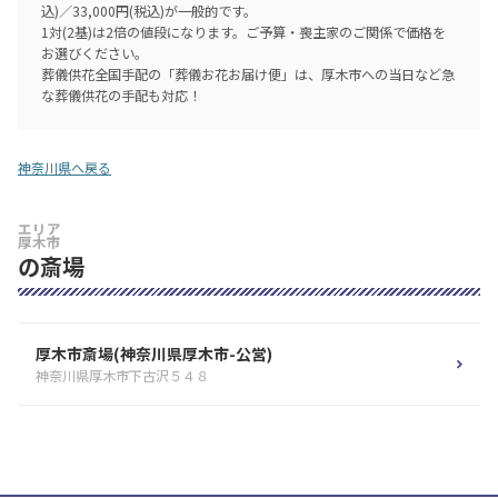
込)／33,000円(税込)が一般的です。
1対(2基)は2倍の値段になります。ご予算・喪主家のご関係で価格を
お選びください。
葬儀供花全国手配の「葬儀お花お届け便」は、厚木市への当日など急
な葬儀供花の手配も対応！
神奈川県へ戻る
エリア
厚木市
の斎場
厚木市斎場(神奈川県厚木市-公営)
神奈川県厚木市下古沢５４８