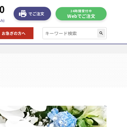
0
24時間受付中
でご注文
Webでご注文
み)
お急ぎの方へ
search