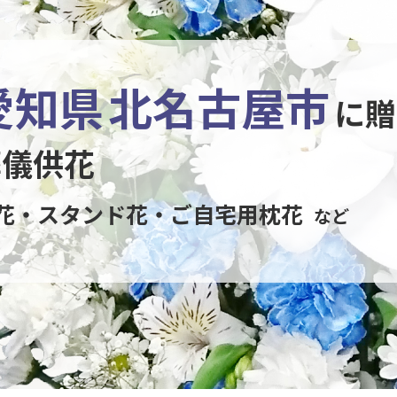
愛知県
北名古屋市
に贈
葬儀供花
花・スタンド花・ご自宅用枕花
など