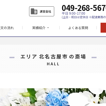
049-268-567
business
運営会社
平日 9:00-17:00
(土日・祝日は定休日 ※配達業務の
注文の流れ
実績紹介
よくある質問
arrow_drop_down
エリア
北名古屋市
の斎場
HALL