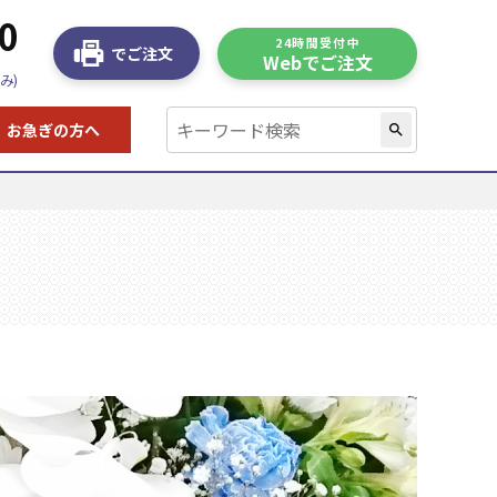
0
24時間受付中
でご注文
Webでご注文
み)
お急ぎの方へ
search