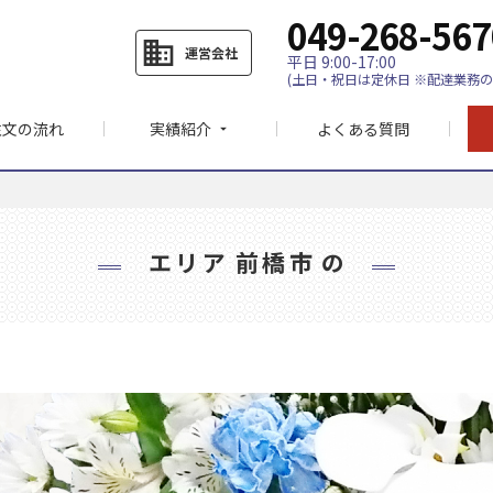
049-268-567
business
運営会社
平日 9:00-17:00
(土日・祝日は定休日 ※配達業務の
注文の流れ
実績紹介
よくある質問
arrow_drop_down
エリア
前橋市
の