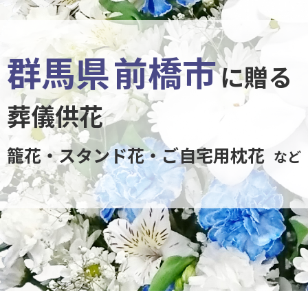
群馬県
前橋市
に贈る
葬儀供花
籠花・スタンド花・ご自宅用枕花
など