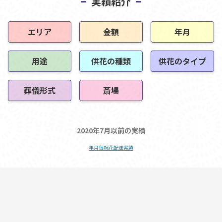
実績紹介
エリア
金額
年月
用途
供花の種類
供花のタイプ
葬儀形式
斎場
2020年7月以前の実績
年月毎祝花配達実績