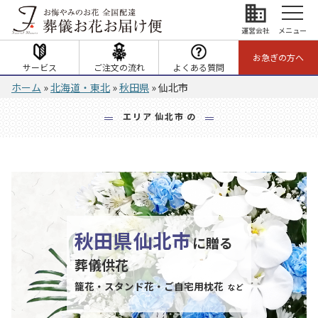
business
運営会社
メニュー
お急ぎの方へ
サービス
ご注文の流れ
よくある質問
ホーム
»
北海道・東北
»
秋田県
»
仙北市
エリア
仙北市
の
秋田県
仙北市
に贈る
葬儀供花
籠花・スタンド花・ご自宅用枕花
など