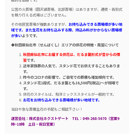
公営の火葬場（田沢湖斎場、北部斎場）はありますが、通夜・告別式
を執り行える式場はございません。
その他民営斎場が複数ありますが、
お持ち込みできる斎場様が多い地
域です。また生花をお持ち込みする際、持込み料がかからない斎場様
が多い
ようです。
◆秋田県仙北市（せんぼくし）エリアの供花の特徴・風習について
秋田県仙北市にお届する供花は、だるま籠形式が昔からの慣
習
です。
近年家族葬の人気で、スタンド花でお供えすることもありま
す。
昨今のコロナの影響で、ご自宅での葬儀も増加傾向です。
スタンド花1段式、だるま籠とも16,500円(税込)～が相場で
す。
供花のスタイルは、和洋ミックススタイルが一般的です。
お花をお持ち込みできる斎場様が多い地域です。
当日や急な葬儀生花の手配もご相談下さい！
運営会社：株式会社ネクストゲート TEL：049-268-5670（営業9
時~18時 土日・祝日営業）